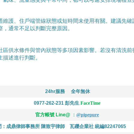
塔維護、住戶端管線狀態或短時間未使用有關。建議先確
察，通常不足以判斷完整原因。
社區供水條件與管內狀態等多項因素影響。若沒有清洗前
主描述進行判斷。
24hr服務
全年無休
0977-262-231
彭先生
FaceTime
官方帳號 Line@
：
@pipepure
問：成鼎律師事務所 陳致宇律師
瓦礫企業社 統編82247065