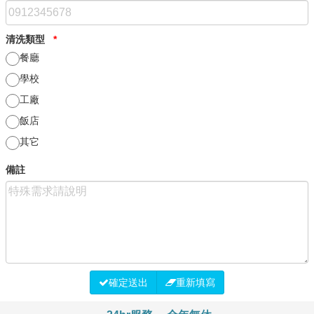
清洗類型
*
餐廳
學校
工廠
飯店
其它
備註
確定送出
重新填寫