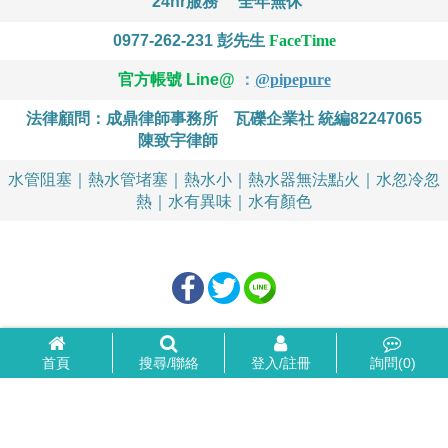
24hr服務
全年無休
0977-262-231
彭先生
FaceTime
官方帳號 Line@
：
@pipepure
法律顧問：成鼎律師事務所
瓦礫企業社 統編82247065
陳致宇律師
水管阻塞｜熱水管堵塞｜熱水小｜熱水器無法點火｜水忽冷忽
熱｜水有異味｜水有顏色
首頁
搜尋/聯絡
登入/註冊
詢問(
0
)