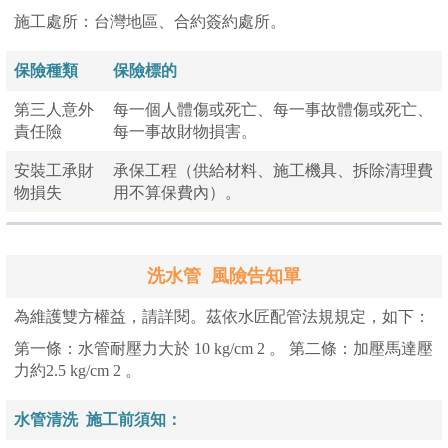
施工處所：台灣地區、合約簽約處所。
保險種類
保險標的
第三人意外
每一個人體傷或死亡、每一事故體傷或死亡、
責任險
每一事故財物損害。
安裝工承財
承保工程（供給材料、施工機具、拆除清理費
物損失
用不算保費內）。
洗水管 風險告知單
為維護雙方權益，請詳閱。茲依水匠配管法規規定，如下：
第一條：水管耐壓力大於 10 kg/cm 2 。 第二條：加壓馬達壓
力約2.5 kg/cm 2 。
水管清洗
施工前須知：