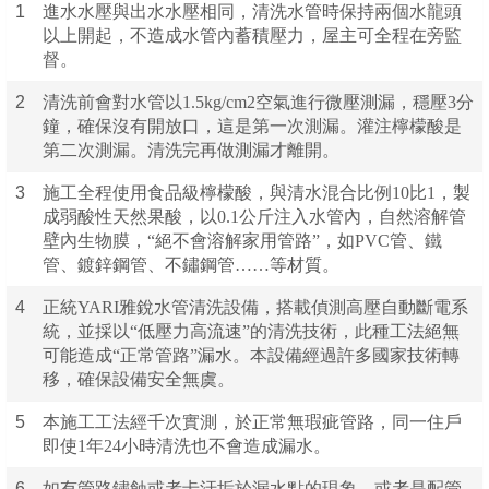
1
進水水壓與出水水壓相同，清洗水管時保持兩個水龍頭
以上開起，不造成水管內蓄積壓力，屋主可全程在旁監
督。
2
清洗前會對水管以1.5kg/cm2空氣進行微壓測漏，穩壓3分
鐘，確保沒有開放口，這是第一次測漏。灌注檸檬酸是
第二次測漏。清洗完再做測漏才離開。
3
施工全程使用食品級檸檬酸，與清水混合比例10比1，製
成弱酸性天然果酸，以0.1公斤注入水管內，自然溶解管
壁內生物膜，“絕不會溶解家用管路”，如PVC管、鐵
管、鍍鋅鋼管、不鏽鋼管……等材質。
4
正統YARI雅銳水管清洗設備，搭載偵測高壓自動斷電系
統，並採以“低壓力高流速”的清洗技術，此種工法絕無
可能造成“正常管路”漏水。本設備經過許多國家技術轉
移，確保設備安全無虞。
5
本施工工法經千次實測，於正常無瑕疵管路，同一住戶
即使1年24小時清洗也不會造成漏水。
6
如有管路鏽蝕或者卡汙垢於漏水點的現象，或者是配管