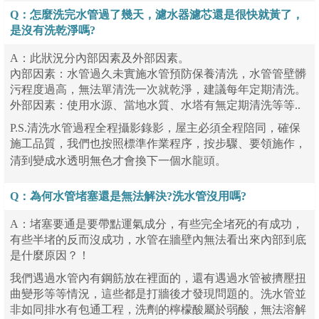
Q：怎麼洗完水管過了幾天，濾水器濾芯還
是很快就黃了，
是沒有洗乾淨嗎?
A：此狀況分內部因素及外部因素。
內部因素：水管過久未實施水管預防保養清洗，水管管壁髒
污程度過高，無法單清洗一次就乾淨，建議每年定期清洗。
外部因素：使用水源、當地水質、水塔有無定期清洗等等..
P.S.清洗水管過程全程攝影錄影，屋主必須全程陪同，確保
施工品質，我們也按照標準作業程序，按步驟、要領施作，
清到變成水透明無色才會換下一個水龍頭。
Q：為何水管堵塞還是無法解決?
洗水管沒用嗎?
A：堵塞要通是要帶點運氣成分，有些完全堵死的有成功，
有些半堵的反而沒成功，水管在牆壁內無法看出來內部到底
是什麼原因？！
我們遇過水管內有鋼筋放在裡面的，還有遇過水管被擠壓扭
曲變形等等情況，這些都是打牆後才發現問題的。洗水管並
非如同排水有包通工程，洗劑的檸檬酸屬於弱酸，無法溶解