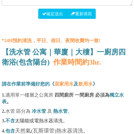
確定送出
重新填寫
*24H預約清洗，平日、假日、夜間收費均一致!
【洗水管 公寓｜華廈｜大樓】一廚房四
衛浴(包含陽台)
作業時間約3hr.
請在作業前準備好您的《
居家用水
及
飲用水
》
1.
適用單一樓層之公寓房
四間廁所 一間廚房 必須為
獨立水
表
。
2.
水管 區分為
冷水管
及
熱水管
。
3.
不含
太陽能或電熱水器清洗。
天然氣(瓦斯環管)熱水器清洗。
4.
包含