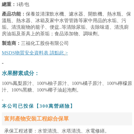
總重：
1磅/包
產品功能：
保養並清潔飲水機、濾水器、開飲機、熱水瓶、保
溫瓶、熱水器、冰箱及家中水管管路等家中用品的水垢、污
垢。清洗寵物的籠子、便盆..等清除尿垢、去除味道、清洗廚
房油垢及茶具上的茶垢；食品添加物、調味劑。
製造商：
三福化工股份有限公司
MSDS物質安全資料表 請點此
>
-
水果酵素成分
：
100%鳳梨原汁、100%柚子原汁、
100%橘子原汁、100%檸檬原
汁、10
0
%黑糖、100%椰子油起泡劑。
-
本公司已投保【300萬營繕險】
富邦產物安裝工程綜合保單
承保工程述要：水管清洗、水塔清洗、水電修繕。