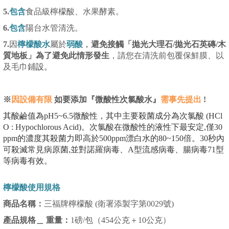
5.
包含
食品級檸檬酸、水果酵素。
6.
包含
陽台水管清洗。
7.
因
檸檬酸水
屬於
弱酸
，
避免接觸「拋光大理石/拋光石英磚/木
質地板」為了避免此情形發生
，請您在清洗前包覆保鮮膜、以
及毛巾鋪
設。
※
因設備有限
如
要添加『微酸性次氯酸水』
需
事先提出
!
其酸鹼值為pH5~6.5微酸性，其中主要殺菌成分為次氯酸 (HCl
O : Hypochlorous Acid)。次氯酸在微酸性的液性下最安定,僅30
ppm的濃度其殺菌力即高於500ppm漂白水的80~150倍。30秒內
可殺滅常見病原菌,並對諾羅病毒、A型流感病毒、腸病毒71型
等病毒有效。
檸檬酸使用規格
商品名稱：
三福牌檸檬酸 (衛署添製字第0029號)
產品規格＿ 重量：
1磅/包（454公克＋10公克）